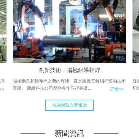
創新技術，陽極鋁導桿焊
工作
陽極鋼爪和鋁導桿之間的焊接一直是困擾電解鋁行業的技術
五
難題。 庫維科技公司歷時多年取得突破...
切
>>
詳情>>
咨詢領取方案報價
新聞資訊