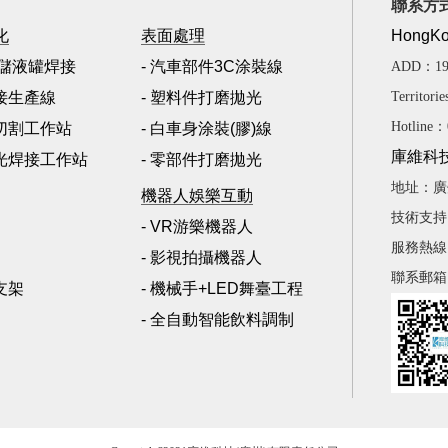
聯系方
化
表面處理
HongKon
|儲液罐焊接
- 汽車部件3C涂裝線
ADD：19F,
焊接生產線
- 塑料件打磨拋光
Territori
Hotline：
水切割工作站
- 白車身涂裝(膠)線
庫維科
激光焊接工作站
- 零部件打磨拋光
地址：廣
機器人娛樂互動
技術支持：1
- VR游樂機器人
服務熱線：4
- 影視拍攝機器人
聯系郵箱：K
支架
- 機械手+LED舞臺工程
- 全自動智能飲料調制