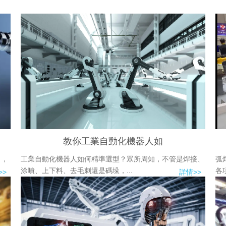
教你工業自動化機器人如
》，
工業自動化機器人如何精準選型？眾所周知，不管是焊接、
弧
涂噴、上下料、去毛刺還是碼垛，...
各
>>
詳情>>