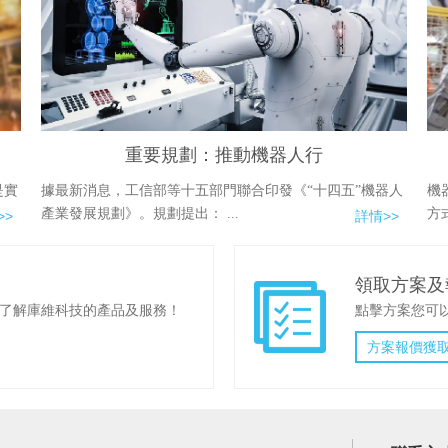
重要規劃：推動機器人行
機
是實
據最新消息，工信部等十五部門聯合印發《“十四五”機器人
方
產業發展規劃》。規劃提出： ...
>>
詳情>>
領取方案及
了解庫維科技的產品及服務！
點擊方案您可
方案報價獲