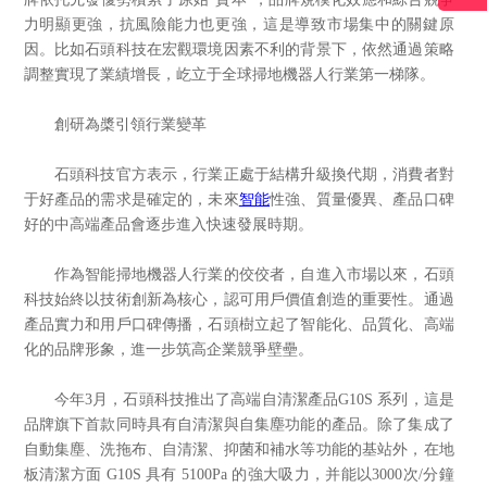
力明顯更強，抗風險能力也更強，這是導致市場集中的關鍵原
因。比如石頭科技在宏觀環境因素不利的背景下，依然通過策略
調整實現了業績增長，屹立于全球掃地機器人行業第一梯隊。
創研為槳引領行業變革
石頭科技官方表示，行業正處于結構升級換代期，消費者對
于好產品的需求是確定的，未來
智能
性強、質量優異、產品口碑
好的中高端產品會逐步進入快速發展時期。
作為智能掃地機器人行業的佼佼者，自進入市場以來，石頭
科技始終以技術創新為核心，認可用戶價值創造的重要性。通過
產品實力和用戶口碑傳播，石頭樹立起了智能化、品質化、高端
化的品牌形象，進一步筑高企業競爭壁壘。
今年3月，石頭科技推出了高端自清潔產品G10S 系列，這是
品牌旗下首款同時具有自清潔與自集塵功能的產品。除了集成了
自動集塵、洗拖布、自清潔、抑菌和補水等功能的基站外，在地
板清潔方面 G10S 具有 5100Pa 的強大吸力，并能以3000次/分鐘