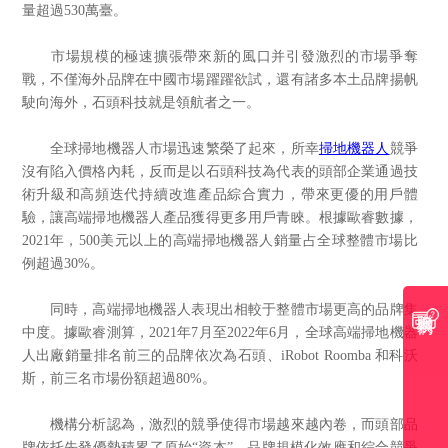
量超過530萬臺。
市場規模的極速擴張帶來新的風口并引發激烈的市場爭奪
戰，不僅海外品牌在中國市場躍躍欲試，還有諸多本土品牌揚帆
駛向海外，石頭科技就是領航者之一。
全球掃地機器人市場迅速繁榮了起來，所幸
掃地機器人
競爭
沒有陷入價格內耗，反而是以石頭科技為代表的頭部企業通過技
術升級和高頻迭代持續改進產品綜合實力，帶來更優的用戶體
驗，讓高端掃地機器人產品獲得更多用戶青睞。根據歐睿數據，
2021年，500美元以上的高端掃地機器人銷量占全球整體市場比
例超過30%。
同時，高端掃地機器人表現出相較于整體市場更高的品牌集
聯系我們
中度。據歐睿測算，2021年7月至2022年6月，全球高端掃地機器
人出廠銷量排名前三的品牌依次為石頭、iRobot Roomba 和科沃
斯，前三名市場份額超過80%。
機構分析認為，激烈的競爭使得市場越來越內卷，而頭部品
牌依托先發優勢積累了原始“資本”，品牌規模化效應和綜合競爭