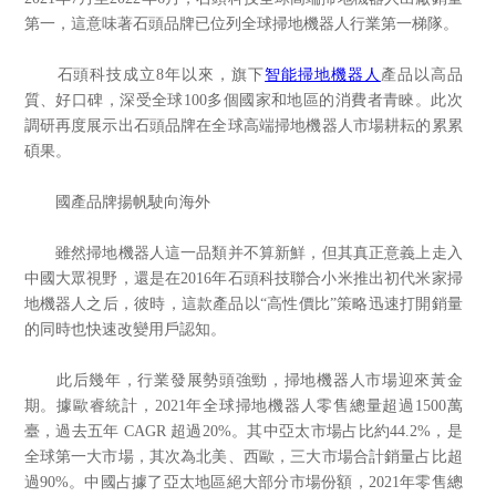
第一，這意味著石頭品牌已位列全球掃地機器人行業第一梯隊。
石頭科技成立8年以來，旗下
智能掃地機器人
產品以高品
質、好口碑，深受全球100多個國家和地區的消費者青睞。此次
調研再度展示出石頭品牌在全球高端掃地機器人市場耕耘的累累
碩果。
國產品牌揚帆駛向海外
雖然掃地機器人這一品類并不算新鮮，但其真正意義上走入
中國大眾視野，還是在2016年石頭科技聯合小米推出初代米家掃
地機器人之后，彼時，這款產品以“高性價比”策略迅速打開銷量
的同時也快速改變用戶認知。
此后幾年，行業發展勢頭強勁，掃地機器人市場迎來黃金
期。據歐睿統計，2021年全球掃地機器人零售總量超過1500萬
臺，過去五年 CAGR 超過20%。其中亞太市場占比約44.2%，是
全球第一大市場，其次為北美、西歐，三大市場合計銷量占比超
過90%。中國占據了亞太地區絕大部分市場份額，2021年零售總