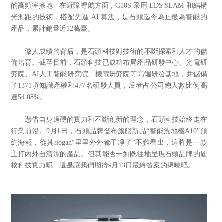
的高頻率擦地；在避障導航方面，G10S 采用 LDS SLAM 和結構
光測距的技術，搭配先進 AI 算法，是石頭迄今為止最為智能的
產品，累計銷量近12萬臺。
傲人成績的背后，是石頭科技對技術的不斷探索和人才的儲
備培育。截至目前，石頭科技已成功布局產品研發中心、光電研
究院、AI人工智能研究院、機電研究院等高端研發基地，并儲備
了1371項知識產權和477名研發人員，后者占公司總人數比例高
達54.08%。
憑借自身過硬的實力和不斷創新的理念，石頭科技始終走在
行業前沿。9月1日，石頭品牌發布旗艦新品“智能洗地機A10”預
約海報，從其slogan“里里外外都干凈了”不難看出，這將是一款
主打內外自清潔的產品。但其能否一如既往地呈現石頭品牌的硬
核科技實力呢，還是讓我們期待9月13日最終答案的揭曉吧。