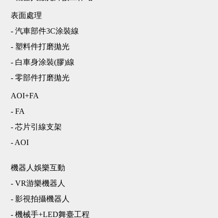
表面處理
- 汽車部件3C涂裝線
- 塑料件打磨拋光
- 白車身涂裝(膠)線
- 零部件打磨拋光
AOI+FA
- FA
- 芯片引線支架
- AOI
機器人娛樂互動
- VR游樂機器人
- 影視拍攝機器人
- 機械手+LED舞臺工程