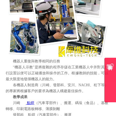
機器人重復與教導相同的任務
聯系我們
“機器人示教”是將復雜的程序存儲在工業機器人中并對其進
行設置以便可以正確播放和操作的工作。根據教師的技能，可以
最大限度地發揮機器人的能力。
各機器人制造商（川崎、發那科、安川、NACHI、松下等）
的專家將根據客戶的要求為機器人構建最佳操作。
教學成果
川崎
點焊
（汽車零部件）、搬運、碼垛（食品）、基板
轉移、印刷電路板轉移、薄膜剝離
發那科 點焊（汽車零部件）、搬運