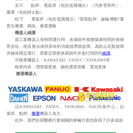
安川 點焊、電弧焊（包括低飛濺法）（汽車零部件）、
搬運（包括靜止點）
松下 電弧焊（包括低飛濺法）?那智點焊、齒輪傳動?愛
普生搬運、碼垛、揀選運輸
機器人維護
當工業機器人長時間運行時，各個部件都會隨著時間的推移
而劣化，使其無法保持原有的功能或導致故障。為防止此類故障
并確保穩定運行，需要定期更換易損件并進行預防性
維護
。
可檢查機器人：KAWASAKI / FANUC / YASKAWA等
檢查內容：潤滑脂更換、鐵粉濃度測量、電池更換
搬運機器人
以KAWASAKI、FANUC、YASKAWA、NACHI為中心，以
弧焊、點焊、
搬運
機器人為主。
此外，我們在與醫療行業相關的車輛方面也取得了許多成就