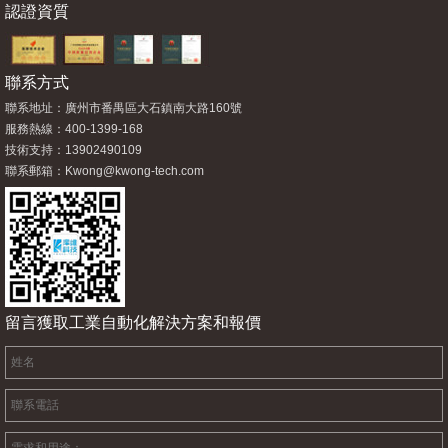
認證資質
聯系方式
聯系地址：廣州市番禺區大石鎮南大路160號
服務熱線：400-1399-168
技術支持：13902490109
聯系郵箱：
Kwong@kwong-tech.com
留言獲取工業自動化解決方案和報價