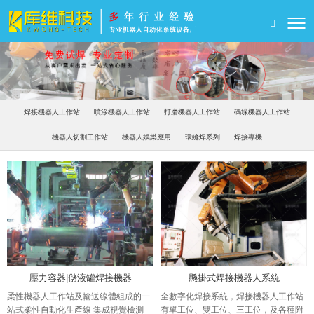
焊接機器人工作站
噴涂機器人工作站
打磨機器人工作站
碼垛機器人工作站
機器人切割工作站
機器人娛樂應用
環縫焊系列
焊接專機
壓力容器|儲液罐焊接機器
懸掛式焊接機器人系統
柔性機器人工作站及輸送線體組成的一
全數字化焊接系統，焊接機器人工作站
站式柔性自動化生產線 集成視覺檢測
有單工位、雙工位、三工位，及各種附