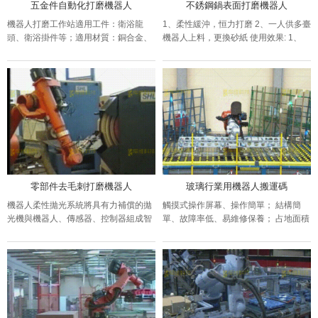
五金件自動化打磨機器人
不銹鋼鍋表面打磨機器人
機器人打磨工作站適用工件：衛浴龍
1、柔性緩沖，恒力打磨 2、一人供多臺
頭、衛浴掛件等；適用材質：銅合金、
機器人上料，更換砂紙 使用效果: 1、
不銹...
恒...
零部件去毛刺打磨機器人
玻璃行業用機器人搬運碼
機器人柔性拋光系統將具有力補償的拋
觸摸式操作屏幕、操作簡單； 結構簡
光機與機器人、傳感器、控制器組成智
單、故障率低、易維修保養； 占地面積
能...
小...