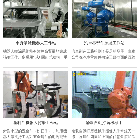
車身噴涂機器人工作站
汽車零部件涂裝工作站
機器人噴涂系統能有效并高質量地完成
汽車制造工藝得到了長足的發展，庫維
補噴工作。多采用5或6關節式結構，手
公司在汽車零部件噴涂工藝方面的經驗
臂...
也...
輪轂自動打磨機械手
塑料件機器人打磨工作站
輪轂自動打磨機械手能像人手拿銼刀一
針對小型的五金件（如把手），利用機
樣，從鑄件四周和上面的任意角度和位
器人帶夾持工具對五金鑄件的毛刺飛邊