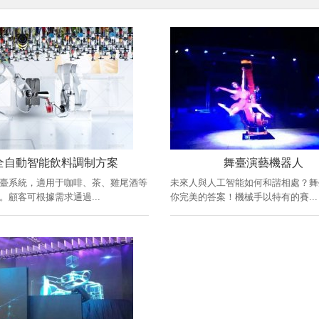
全自動智能飲料調制方案
舞臺演藝機器人
臺系統，適用于咖啡、茶、雞尾酒等
未來人與人工智能如何和諧相處？舞
。顧客可根據需求通過...
你完美的答案！機械手以特有的賽...