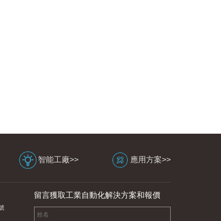
智能工廠>>
應用方案>>
留言獲取工業自動化解決方案和報價
號