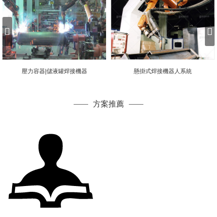
壓力容器|儲液罐焊接機器
懸掛式焊接機器人系統
方案推薦