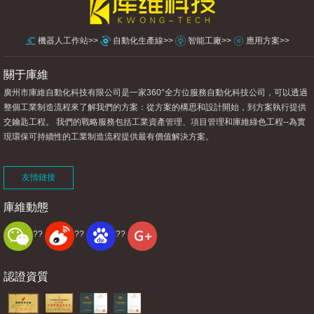
機器人工作站>>
自動化生產線>>
智能工廠>>
應用方案>>
關于庫
維
廣州市庫維自動化科技有限公司是一家360°全方位服務自動化科技公司，可以透過
整個工業制造流程來了解我們的方案：從方案的構思和設計開始，到方案執行提供
交鑰匙工程。 我們的戰略服務包括工業資產管理、項目管理和庫維綠色工程--為實
現環保可持續性的工業制造流程提供最有價值解決方案。
友情鏈接
庫維動態
??
??
??
認證資質